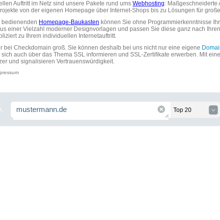
uellen Auftritt im Netz sind unsere Pakete rund ums
Webhosting
: Maßgeschneiderte A
tprojekte von der eigenen Homepage über Internet-Shops bis zu Lösungen für gr
zu bedienenden
Homepage-Baukasten
können Sie ohne Programmierkenntnisse Ihre
aus einer Vielzahl moderner Designvorlagen und passen Sie diese ganz nach Ihre
ziert zu Ihrem individuellen Internetauftritt.
ir bei Checkdomain groß. Sie können deshalb bei uns nicht nur eine eigene
Domai
 sich auch über das Thema SSL informieren und SSL-Zertifikate erwerben. Mit ein
zer und signalisieren Vertrauenswürdigkeit.
pressum
.
Top 20